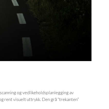
escanning og vedlikeholdsplanlegging av
og rent visuelt uttrykk. Den grå “trekanten”