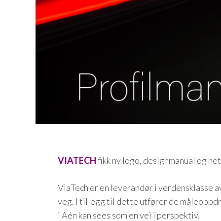
VIATECH
fikk ny logo, designmanual og net
ViaTech er en leverandør i verdensklasse a
veg. I tillegg til dette utfører de måleoppd
i Aén kan sees som en vei i perspektiv.