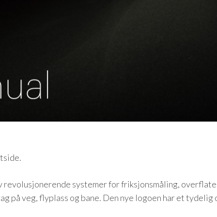
tside.
v revolusjonerende systemer for friksjonsmåling, overflat
rag på veg, flyplass og bane. Den nye logoen har et tydelig 