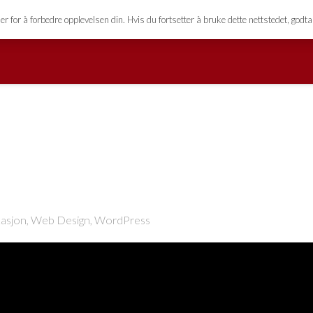
esign.no
for å forbedre opplevelsen din. Hvis du fortsetter å bruke dette nettstedet, godta
kasjon
,
Web Design
,
WordPress