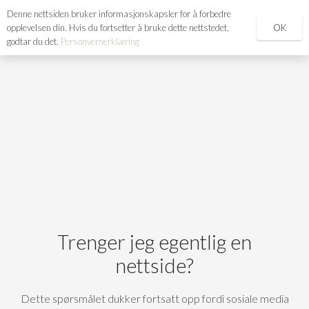
Denne nettsiden bruker informasjonskapsler for å forbedre
search
OK
opplevelsen din. Hvis du fortsetter å bruke dette nettstedet,
godtar du det.
Personvernerklæring
Trenger jeg egentlig en
nettside?
Dette spørsmålet dukker fortsatt opp fordi sosiale media