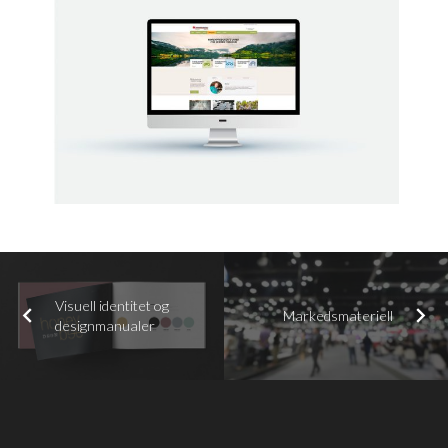
Visuell identitet og
Markedsmateriell
designmanualer