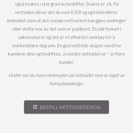
også brukes i stor grad av bedrifter. Svaret er JA. På
nettsiden din er det du som EIER og og kontrollerer
innholdet uten at det sosiale nettverket kan gjøre endringer
eller slette noe av det som er publisert. Du blir funnet i
søkemotorer og det er et effektivt verktøy for å
markedsføre deg selv. En god nettside skaper verdi for
kundene dine og bedriften. Jo bedre nettsiden er – jo flere
kunder.
Under ser du noen eksempler på nettsider som er laget av
honeybeedesign.
BESTILL NETTSIDEDESIGN
open_in_new