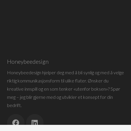
Honeybeedesign
Honeybeedesign hjelper deg med å bli synlig og med å velge
riktig kommunikasjonsform til ulike flater. Ønsker du
kreative innspill og en som tenker «utenfor boksen»? Spør
meg – jeg blir gjerne med og utvikler et konsept for din
bedrift.