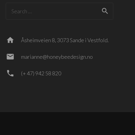
Search
for:
home
Åsheimveien 8, 3073 Sande i Vestfold.
mail
marianne@honeybeedesign.no
phone
(+ 47) 942 58 820