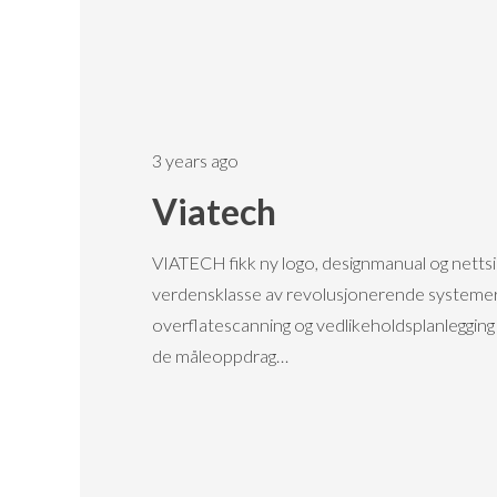
3 years ago
Viatech
VIATECH fikk ny logo, designmanual og nettsi
verdensklasse av revolusjonerende systemer f
overflatescanning og vedlikeholdsplanlegging av 
de måleoppdrag…