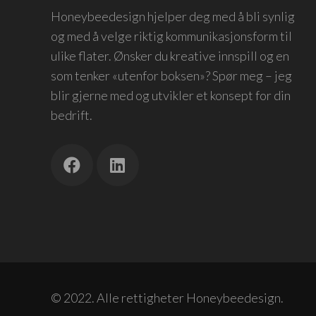
Honeybeedesign hjelper deg med å bli synlig
og med å velge riktig kommunikasjonsform til
ulike flater. Ønsker du kreative innspill og en
som tenker «utenfor boksen»? Spør meg – jeg
blir gjerne med og utvikler et konsept for din
bedrift.
© 2022. Alle rettigheter Honeybeedesign.