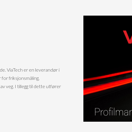
de. ViaTech er en leverandør i
or friksjonsmåling,
veg. I tillegg til dette utfører