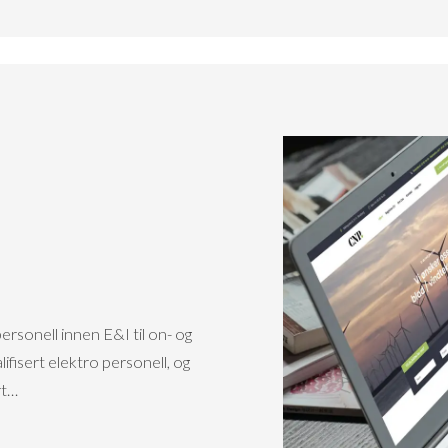
rsonell innen E&I til on- og
ifisert elektro personell, og
rt…