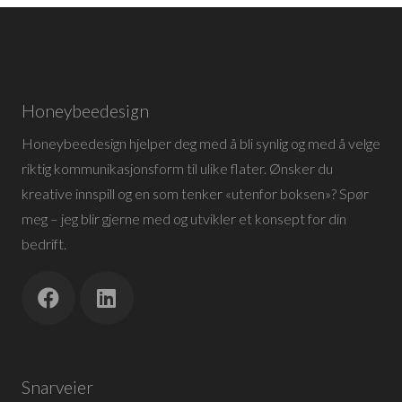
Honeybeedesign
Honeybeedesign hjelper deg med å bli synlig og med å velge
riktig kommunikasjonsform til ulike flater. Ønsker du
kreative innspill og en som tenker «utenfor boksen»? Spør
meg – jeg blir gjerne med og utvikler et konsept for din
bedrift.
Snarveier