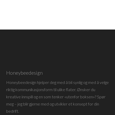
Honeybeedesign
Honeybeedesign hjelper deg med å bli synlig og med å velge
riktig kommunikasjonsform til ulike flater. Ønsker du
kreative innspill og en som tenker «utenfor boksen»? Spør
meg – jeg blir gjerne med og utvikler et konsept for din
bedrift.