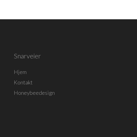
Snarveier
Hjem
Kontakt
Honeybeedesign