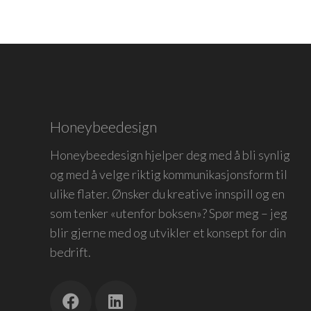
Honeybeedesign
Honeybeedesign hjelper deg med å bli synlig
og med å velge riktig kommunikasjonsform til
ulike flater. Ønsker du kreative innspill og en
som tenker «utenfor boksen»? Spør meg – jeg
blir gjerne med og utvikler et konsept for din
bedrift.