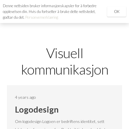
Denne nettsiden bruker informasjonskapsler for å forbedre
search
OK
opplevelsen din. Hvis du fortsetter å bruke dette nettstedet,
godtar du det.
Personvernerklæring
Visuell
kommunikasjon
4 years ago
Logodesign
Om logodesign Logoen er bedriftens identitet, sett