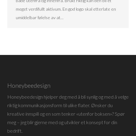
både utenfra og innenfra. Brukt riktig kan den bli et
meget verdifullt aktivum. En god logo skal etterlate en
umiddelbar følelse av at…
Honeybeedesign
Honeybeedesign hjelper deg med å bli synlig og med å velge
riktig kommunikasjonsform til ulike flater. Ønsker du
kreative innspill og en som tenker «utenfor boksen»? Spør
meg – jeg blir gjerne med og utvikler et konsept for din
bedrift.