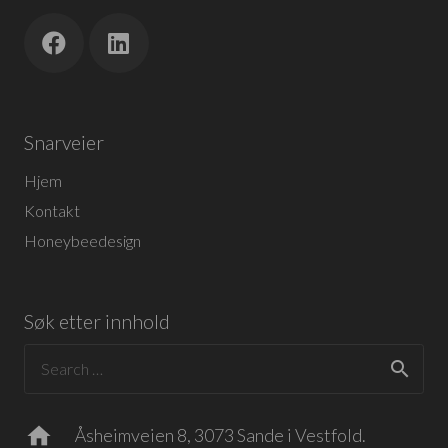
Snarveier
Hjem
Kontakt
Honeybeedesign
Søk etter innhold
Search
for:
home
Åsheimveien 8, 3073 Sande i Vestfold.