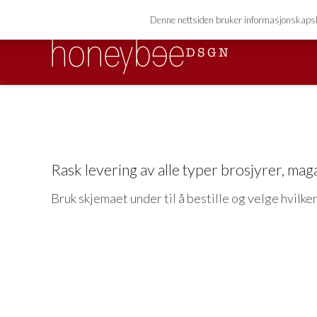
(+ 47)942 58 820
marianne@honeybeed
phone
email
Denne nettsiden bruker informasjonskapsler 
Rask levering av alle typer brosjyrer, mag
Bruk skjemaet under til å bestille og velge hvilke