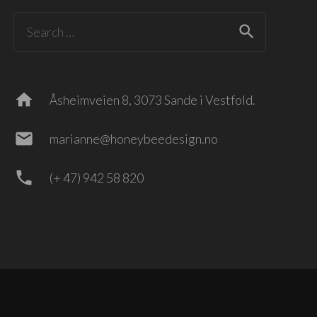
Search
for:
home
Åsheimveien 8, 3073 Sande i Vestfold.
mail
marianne@honeybeedesign.no
phone
(+ 47) 942 58 820