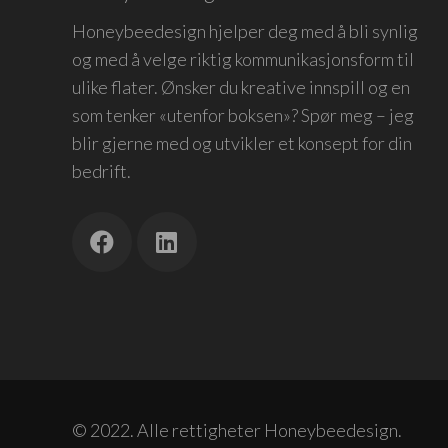
Honeybeedesign hjelper deg med å bli synlig
og med å velge riktig kommunikasjonsform til
ulike flater. Ønsker du kreative innspill og en
som tenker «utenfor boksen»? Spør meg – jeg
blir gjerne med og utvikler et konsept for din
bedrift.
© 2022. Alle rettigheter Honeybeedesign.